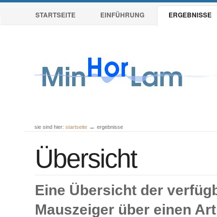
Sektionen
Direkt
STARTSEITE
EINFÜHRUNG
ERGEBNISSE
zum
Inhalt
|
Direkt
zur
Navigation
→
sie sind hier:
startseite
ergebnisse
Benutzerspezifische
Werkzeuge
Übersicht
Eine Übersicht der verfüg
Mauszeiger über einen Arti