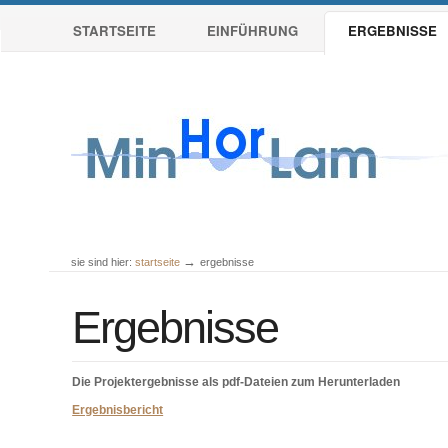
Sektionen
Direkt
STARTSEITE
EINFÜHRUNG
ERGEBNISSE
zum
Inhalt
|
Direkt
zur
Navigation
→
sie sind hier:
startseite
ergebnisse
Benutzerspezifische
Werkzeuge
Ergebnisse
Die Projektergebnisse als pdf-Dateien zum Herunterladen
Ergebnisbericht