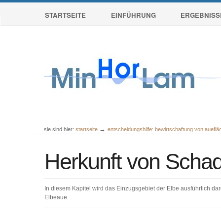
Sektionen
Direkt
STARTSEITE
EINFÜHRUNG
ERGEBNISS
zum
Inhalt
|
Direkt
zur
Navigation
→
sie sind hier:
startseite
entscheidungshilfe: bewirtschaftung von auefl
Benutzerspezifische
Werkzeuge
Herkunft von Schad
In diesem Kapitel wird das Einzugsgebiet der Elbe ausführlich dar
Elbeaue.
Artikelaktionen