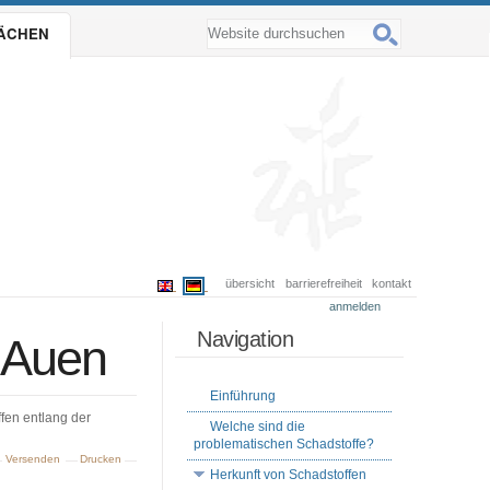
website durchsuchen
LÄCHEN
erweiterte suche…
übersicht
barrierefreiheit
kontakt
anmelden
Navigation
e-Auen
Einführung
ffen entlang der
Welche sind die
problematischen Schadstoffe?
Versenden
Drucken
Herkunft von Schadstoffen