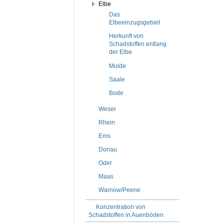
Elbe
Das
Elbeeinzugsgebiet
Herkunft von
Schadstoffen entlang
der Elbe
Mulde
Saale
Bode
Weser
Rhein
Ems
Donau
Oder
Maas
Warnow/Peene
Konzentration von
Schadstoffen in Auenböden