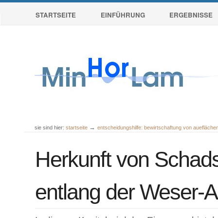
Sektionen
Direkt
STARTSEITE
EINFÜHRUNG
ERGEBNISSE
zum
Inhalt
|
Direkt
zur
Navigation
→
sie sind hier:
startseite
entscheidungshilfe: bewirtschaftung von auefläch
Benutzerspezifische
Werkzeuge
Herkunft von Schads
entlang der Weser-