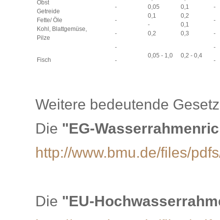
Obst
0,05
0,1
-
-
Getreide
0,1
0,2
Fette/ Öle
-
-
-
0,1
Kohl, Blattgemüse,
0,2
0,3
-
-
Pilze
-
-
0,05 - 1,0
0,2 - 0,4
Fisch
-
-
Weitere bedeutende Gesetzm
Die
"EG-Wasserrahmenric
http://www.bmu.de/files/pdfs
Die
"EU-Hochwasserrahmen