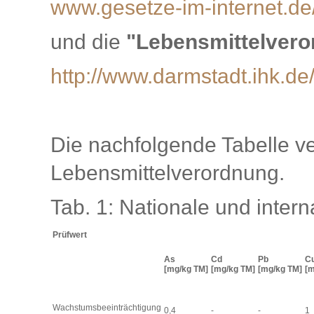
www.gesetze-im-internet.de
und die
"Lebensmittelvero
http://www.darmstadt.ihk.
Die nachfolgende Tabelle v
Lebensmittelverordnung.
Tab. 1: Nationale und inter
Prüfwert
As
Cd
Pb
C
[mg/kg TM]
[mg/kg TM]
[mg/kg TM]
[m
Wachstumsbeeinträchtigung
0,4
-
-
1