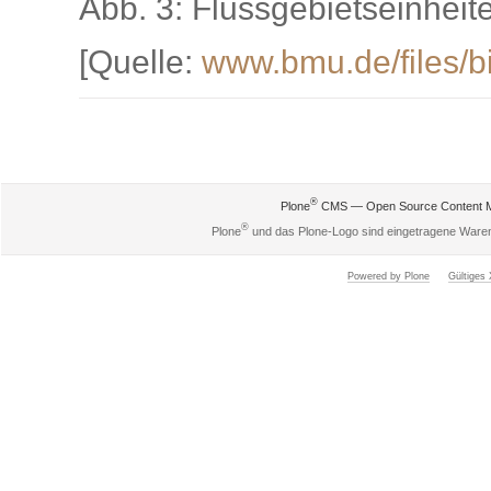
Abb. 3: Flussgebietseinheit
[Quelle:
www.bmu.de/files/bi
Artikelaktionen
®
Plone
CMS — Open Source Content 
®
Plone
und das Plone-Logo sind eingetragene Ware
Powered by Plone
Gültige