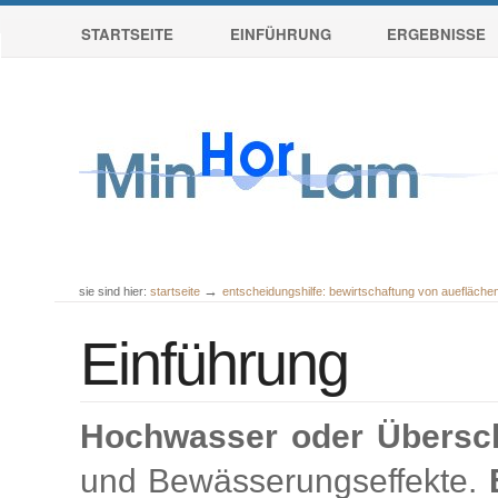
Sektionen
Direkt
STARTSEITE
EINFÜHRUNG
ERGEBNISSE
zum
Inhalt
|
Direkt
zur
Navigation
→
sie sind hier:
startseite
entscheidungshilfe: bewirtschaftung von auefläch
Benutzerspezifische
Werkzeuge
Einführung
Hochwasser oder Übersc
und Bewässerungseffekte.