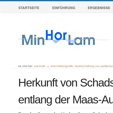
Sektionen
Direkt
STARTSEITE
EINFÜHRUNG
ERGEBNISSE
zum
Inhalt
|
Direkt
zur
Navigation
→
sie sind hier:
startseite
entscheidungshilfe: bewirtschaftung von auefläch
Benutzerspezifische
Werkzeuge
Herkunft von Schads
entlang der Maas-A