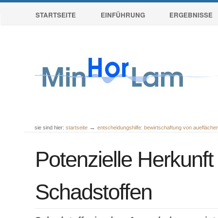
Sektionen
Direkt
STARTSEITE
EINFÜHRUNG
ERGEBNISSE
zum
Inhalt
|
Direkt
zur
Navigation
→
sie sind hier:
startseite
entscheidungshilfe: bewirtschaftung von auefläch
Benutzerspezifische
Werkzeuge
Potenzielle Herkunft
Schadstoffen