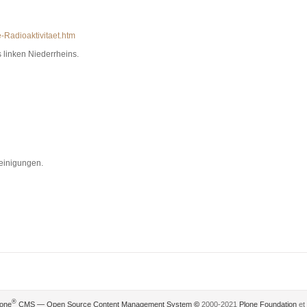
-Radioaktivitaet.htm
linken Niederrheins.
reinigungen.
®
lone
CMS — Open Source Content Management System
©
2000-2021
Plone Foundation
et 