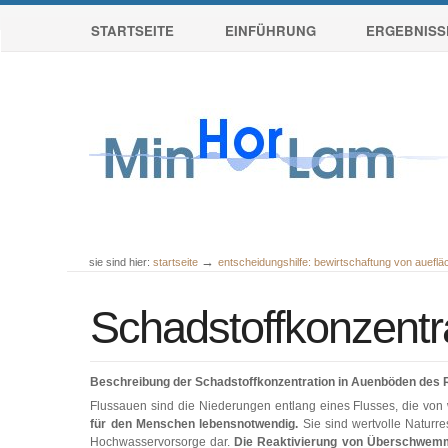
Sektionen
Direkt
STARTSEITE
EINFÜHRUNG
ERGEBNISS
zum
Inhalt
|
Direkt
zur
Navigation
→
sie sind hier:
startseite
entscheidungshilfe: bewirtschaftung von auefl
Benutzerspezifische
Werkzeuge
Schadstoffkonzentr
Beschreibung der Schadstoffkonzentration in Auenböden des 
Flussauen sind die Niederungen entlang eines Flusses, die vo
für den Menschen lebensnotwendig.
Sie sind wertvolle Naturre
Hochwasservorsorge dar.
Die Reaktivierung von Überschwemm