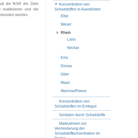
at die IKSR die Ziele
Konzentration von
reaktivieren und die
Schadstoffen in Auenböden
gebunden werden.
Elbe
Weser
Rhein
Lahn
Neckar
Ems
Donau
Oder
Maas
Warnow/Peene
Konzentration von
Schadstoffen im Erntegut
Schäden durch Schadstoffe
Maßnahmen zur
Verminderung der
Schadstoffkonzentration im