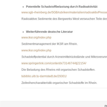
Potentielle Schadstoffbelastung durch Radioaktivität
www.sgb-rheinberg.de/SGB/rubriken/materialien/radioaktiv/Presse
Radioaktive Sedimente des Bergwerks West verseuchen Teile des 
Weiterführende deutsche Literatur
www.iksr.org/index.php
Sedimentmanagement der IKSR am Rhein.
www.iksr.org/index.php
Schadstoffpotential durch Arzneimittelrückstände und Mikroverun
www.springerlink.com/content/x73146744tj22154/
Die Belastung des Rheins mit organischen Schadstoffen.
tubiblio.ulb.tu-darmstadt.de/29301/
Zeitreihencharakteristik organischer Schadstoffe im Rhein.
Artikelaktionen
P