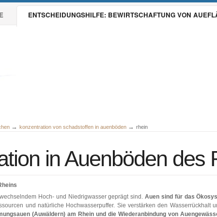
E
ENTSCHEIDUNGSHILFE: BEWIRTSCHAFTUNG VON AUEF
→
→
ächen
konzentration von schadstoffen in auenböden
rhein
ation in Auenböden des 
Rheins
n wechselndem Hoch- und Niedrigwasser geprägt sind.
Auen sind für das Ökosy
ssourcen und natürliche Hochwasserpuffer. Sie verstärken den Wasserrückhalt un
ungsauen (Auwäldern) am Rhein und die Wiederanbindung von Auengewässer