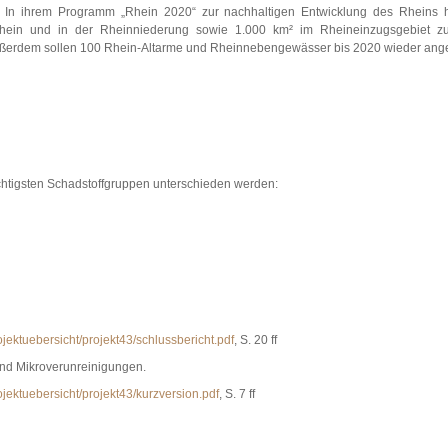
In ihrem Programm „Rhein 2020“ zur nachhaltigen Entwicklung des Rheins h
ein und in der Rheinniederung sowie 1.000 km² im Rheineinzugsgebiet zu 
 Außerdem sollen 100 Rhein-Altarme und Rheinnebengewässer bis 2020 wieder an
ichtigsten Schadstoffgruppen unterschieden werden:
ktuebersicht/projekt43/schlussbericht.pdf
, S. 20 ff
und Mikroverunreinigungen.
ektuebersicht/projekt43/kurzversion.pdf
, S. 7 ff