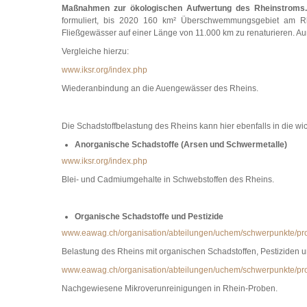
Maßnahmen zur ökologischen Aufwertung des Rheinstroms.
formuliert, bis 2020 160 km² Überschwemmungsgebiet am Rh
Fließgewässer auf einer Länge von 11.000 km zu renaturieren.
Vergleiche hierzu:
www.iksr.org/index.php
Wiederanbindung an die Auengewässer des Rheins.
Die Schadstoffbelastung des Rheins kann hier ebenfalls in die w
Anorganische Schadstoffe (Arsen und Schwermetalle)
www.iksr.org/index.php
Blei- und Cadmiumgehalte in Schwebstoffen des Rheins.
Organische Schadstoffe und Pestizide
www.eawag.ch/organisation/abteilungen/uchem/schwerpunkte/proje
Belastung des Rheins mit organischen Schadstoffen, Pestiziden 
www.eawag.ch/organisation/abteilungen/uchem/schwerpunkte/proj
Nachgewiesene Mikroverunreinigungen in Rhein-Proben.