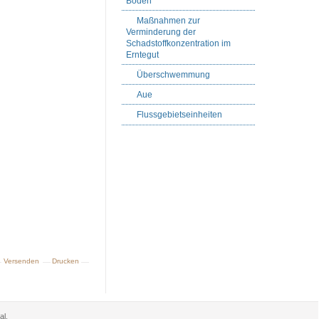
Boden
Maßnahmen zur
Verminderung der
Schadstoffkonzentration im
Erntegut
Überschwemmung
Aue
Flussgebietseinheiten
Versenden
Drucken
al.